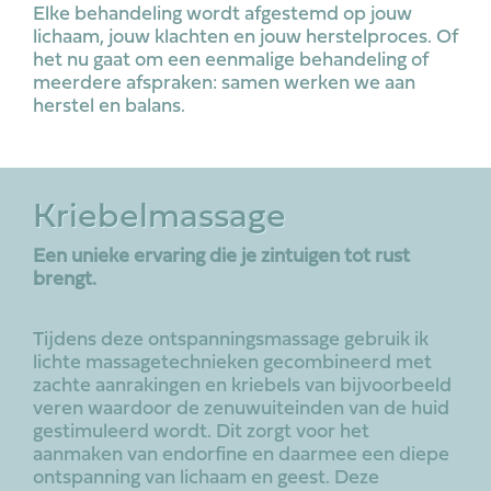
Elke behandeling wordt afgestemd op jouw
lichaam, jouw klachten en jouw herstelproces. Of
het nu gaat om een eenmalige behandeling of
meerdere afspraken: samen werken we aan
herstel en balans.
Kriebelmassage
Een unieke ervaring die je zintuigen tot rust
brengt.
Tijdens deze ontspanningsmassage gebruik ik
lichte massagetechnieken gecombineerd met
zachte aanrakingen en kriebels van bijvoorbeeld
veren waardoor de zenuwuiteinden van de huid
gestimuleerd wordt. Dit zorgt voor het
aanmaken van endorfine en daarmee een diepe
ontspanning van lichaam en geest. Deze