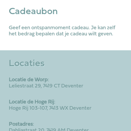
Cadeaubon
Geef een ontspanmoment cadeau. Je kan zelf
het bedrag bepalen dat je cadeau wilt geven.
Locaties
Locatie de Worp
:
Leliestraat 29, 7419 CT Deventer
Locatie de Hoge Rij
:
Hoge Rij 103-107, 7413 WX Deventer
Postadres
:
Dahliastraat 20, 7419 AM Deventer