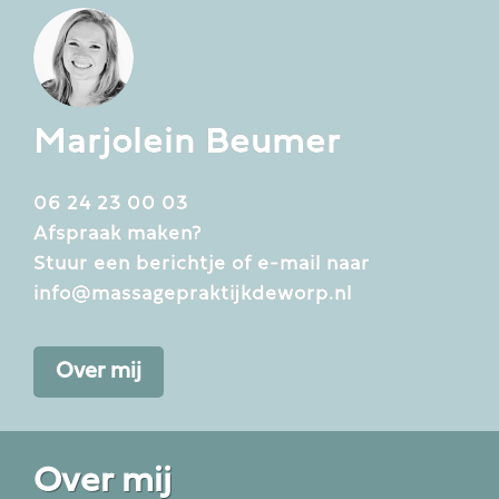
Marjolein Beumer
06 24 23 00 03
Afspraak maken?
Stuur een berichtje of e-mail naar
info@massagepraktijkdeworp.nl
Over mij
Over mij